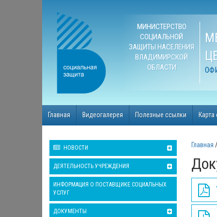
МИНИСТЕРСТВО
М
СОЦИАЛЬНОЙ
ЗАЩИТЫ НАСЕЛЕНИЯ
Ц
ВЛАДИМИРСКОЙ
ОБЛАСТИ
ОФ
Главная
Видеогалерея
Полезные ссылки
Карта
Главная
НОВОСТИ
Док
ДЕЯТЕЛЬНОСТЬ УЧРЕЖДЕНИЯ
ИНФОРМАЦИЯ О ПОСТАВЩИКЕ СОЦИАЛЬНЫХ
УСЛУГ
ДОКУМЕНТЫ