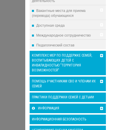
деятельность
Вакантные места для приема
(перевода) обучающихся
Доступная среда
Международное сотрудничество
Педагогический состав
КОМПЛЕКС МЕР ПО ПОДДЕРЖКЕ СЕМЕЙ,
ВОСПИТЫВАЮЩИХ ДЕТЕЙ С
ИНВАЛИДНОСТЬЮ "ТЕРРИТОРИЯ
ВОЗМОЖНОСТЕЙ"
ПОМОЩЬ УЧАСТНИКАМ СВО И ЧЛЕНАМ ИХ
СЕМЕЙ
ПРАКТИКИ ПОДДЕРЖКИ СЕМЕЙ С ДЕТЬМИ
ИНФОРМАЦИЯ
ИНФОРМАЦИОННАЯ БЕЗОПАСНОСТЬ