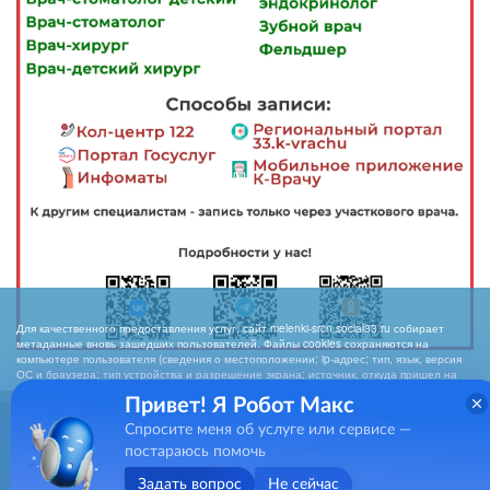
Для качественного предоставления услуг, сайт melenki-srcn.social33.ru собирает
метаданные вновь зашедших пользователей. Файлы cookies сохраняются на
компьютере пользователя (сведения о местоположении; ip-адрес; тип, язык, версия
ОС и браузера; тип устройства и разрешение экрана; источник, откуда пришел на
сайт пользователь; какие страницы открывает). Собранная информация
Привет! Я Робот Макс
используется для обработки статистических данных использования сайта
посредством интернет-сервисов LiveInternet, Яндекс.Метрика, Hotlog). Нажимая
melenki_srcn@avo.ru
Спросите меня об услуге или сервисе —
кнопку «СОГЛАСЕН», Вы подтверждаете то, что Вы проинформированы о сборе
метаданных на нашем сайте. Если вы не хотите, чтобы эти данные
постараюсь помочь
8 (49247) 2-22-97
обрабатывались, то должны покинуть сайт. Отключить cookies можно в настройках
браузера
Задать вопрос
Не сейчас